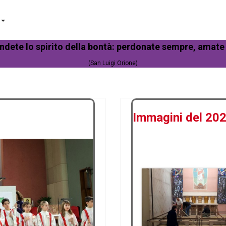
ndete lo spirito della bontà: perdonate sempre, amate 
(San Luigi Orione)
Immagini del 20