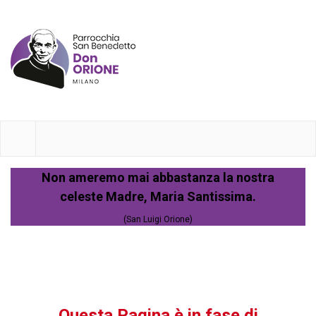
Non ameremo mai abbastanza la nostra
celeste Madre, Maria Santissima.
(San Luigi Orione)
Questa Pagina è in fase di