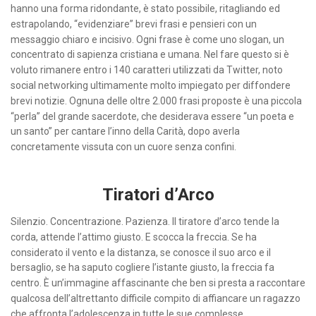
hanno una forma ridondante, è stato possibile, ritagliando ed
estrapolando, “evidenziare” brevi frasi e pensieri con un
messaggio chiaro e incisivo. Ogni frase è come uno slogan, un
concentrato di sapienza cristiana e umana. Nel fare questo si è
voluto rimanere entro i 140 caratteri utilizzati da Twitter, noto
social networking ultimamente molto impiegato per diffondere
brevi notizie. Ognuna delle oltre 2.000 frasi proposte è una piccola
“perla” del grande sacerdote, che desiderava essere “un poeta e
un santo” per cantare l’inno della Carità, dopo averla
concretamente vissuta con un cuore senza confini.
Tiratori d’Arco
Silenzio. Concentrazione. Pazienza. Il tiratore d’arco tende la
corda, attende l’attimo giusto. E scocca la freccia. Se ha
considerato il vento e la distanza, se conosce il suo arco e il
bersaglio, se ha saputo cogliere l’istante giusto, la freccia fa
centro. È un’immagine affascinante che ben si presta a raccontare
qualcosa dell’altrettanto difficile compito di affiancare un ragazzo
che affronta l’adolescenza in tutte le sue complesse